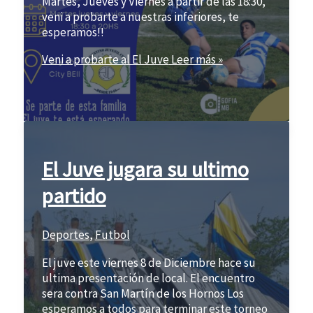
Martes, Jueves y Viernes a partir de las 18:30,
veni a probarte a nuestras inferiores, te
esperamos!!
Veni a probarte al El Juve
Leer más »
El Juve jugara su ultimo
partido
Deportes
,
Futbol
El juve este viernes 8 de Diciembre hace su
ultima presentación de local. El encuentro
sera contra San Martín de los Hornos Los
esperamos a todos para terminar este torneo